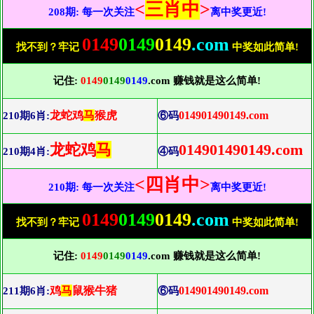
<
三肖中
>
208期: 每一次关注
离中奖更近!
0149
0149
0149
.com
找不到？牢记
中奖如此简单!
记住:
0149
0149
0149
.com 赚钱就是这么简单!
龙蛇鸡
马
猴虎
014901490149.com
210期6肖:
⑥码
龙蛇鸡
马
014901490149.com
210期4肖:
④码
<四肖中>
210期: 每一次关注
离中奖更近!
0149
0149
0149
.com
找不到？牢记
中奖如此简单!
记住:
0149
0149
0149
.com 赚钱就是这么简单!
鸡
马
鼠猴牛猪
014901490149.com
211期6肖:
⑥码