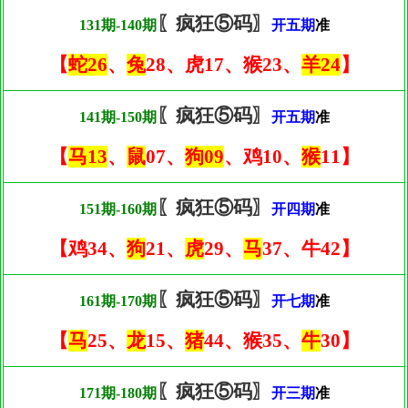
〖疯狂⑤码〗
131期-140期
开五期
准
【
蛇26
、
兔
28、虎17、猴23、
羊24
】
〖疯狂⑤码〗
141期-150期
开五期
准
【
马13
、
鼠
07、
狗09
、鸡10、
猴
11】
〖疯狂⑤码〗
151期-160期
开四期
准
【鸡34、
狗
21、
虎
29、
马
37、牛42】
〖疯狂⑤码〗
161期-170期
开七期
准
【
马
25、
龙
15、
猪
44、猴35、
牛
30】
〖疯狂⑤码〗
171期-180期
开三期
准