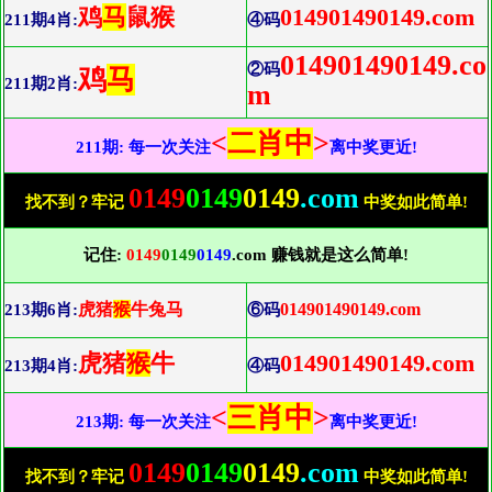
鸡
马
鼠猴
014901490149.com
211期4肖:
④码
014901490149.co
②码
鸡
马
211期2肖:
m
<
二肖中
>
211期: 每一次关注
离中奖更近!
0149
0149
0149
.com
找不到？牢记
中奖如此简单!
记住:
0149
0149
0149
.com 赚钱就是这么简单!
虎猪
猴
牛兔马
014901490149.com
213期6肖:
⑥码
虎猪
猴
牛
014901490149.com
213期4肖:
④码
<
三肖中
>
213期: 每一次关注
离中奖更近!
0149
0149
0149
.com
找不到？牢记
中奖如此简单!