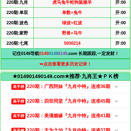
220期:九肖
虎马兔牛蛇狗鼠猴羊
开:00
220期:单双
单数+兔牛
开:00
220期:波色
绿波+红波
开:00
220期:家野
野兽+马牛
开:00
220期:七尾
5930214
开:00
记住0149导航
0149
0149
0149
.com 长期跟踪,一定发财！
➥点击查看更多历史记录！
★014901490149.com★推荐·九肖王★ＰＫ榜
220期：广西阿妹『九肖中特』连准36期
高手榜
220期：四世同堂『九肖中特』连准45期
高手榜
220期：美满姻缘『九肖中特』连准41期
高手榜
220期：无为之治『九肖中特』连准37期
高手榜