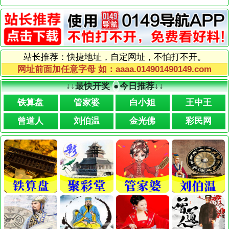
站长推荐：快捷地址，自定网址，不怕打不开。
网址前面加任意字母 如：aaaa.014901490149.com
↓↓
最快开奖
●
今日推荐
↓↓
铁算盘
管家婆
白小姐
王中王
曾道人
刘伯温
金光佛
彩民网