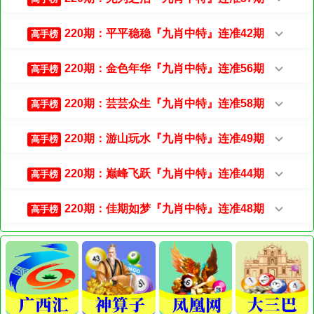
220期：平平稳稳『九肖中特』连准42期
高手榜
220期：金色年华『九肖中特』连准56期
高手榜
220期：芸芸众生『九肖中特』连准58期
高手榜
220期：游山玩水『九肖中特』连准49期
高手榜
220期：巅峰飞跃『九肖中特』连准44期
高手榜
220期：佳期如梦『九肖中特』连准48期
高手榜