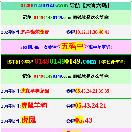
0149
0149
0149
.com
导航【六肖六码】
记住:
0149
0149
0149
.com 赚钱就是这么简单!
鸡羊猴蛇
兔
虎
10.12.11.38.
40
.41
202期6肖:
⑥码
<
五码中
>
202期: 每一次关注
离中奖更近!
0149
0149
0149
.com
找不到？牢记
中奖如此简单!
记住:
0149
0149
0149
.com 赚钱就是这么简单!
虎
鼠羊狗龙猴
05
.43.24.21.39.35
204期6肖:
⑥码
虎
鼠羊狗
05
.43.24.21
204期4肖:
④码
虎
鼠
05
.43
204期2肖:
②码