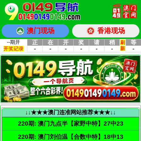
澳门现场
香港现场
↓↓★★★澳门连准网站推荐★★★↓↓
220期: 澳门九点半【家野中特】27中23
220期: 澳门刘伯温【合数中特】18中13