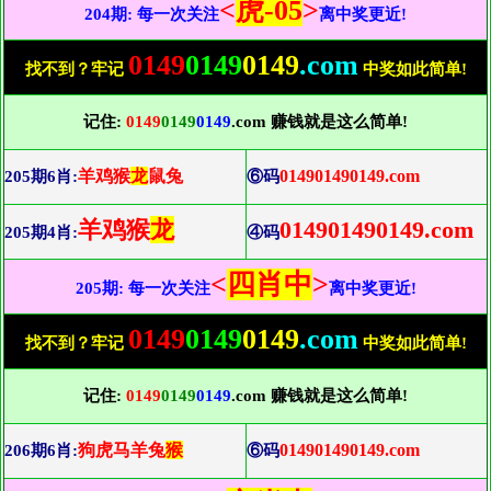
<
虎-05
>
204期: 每一次关注
离中奖更近!
0149
0149
0149
.com
找不到？牢记
中奖如此简单!
记住:
0149
0149
0149
.com 赚钱就是这么简单!
羊鸡猴
龙
鼠兔
014901490149.com
205期6肖:
⑥码
羊鸡猴
龙
014901490149.com
205期4肖:
④码
<
四肖中
>
205期: 每一次关注
离中奖更近!
0149
0149
0149
.com
找不到？牢记
中奖如此简单!
记住:
0149
0149
0149
.com 赚钱就是这么简单!
狗虎马羊兔
猴
014901490149.com
206期6肖:
⑥码