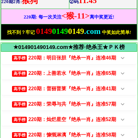
猴狗
11.45
220期2肖:
②码
<猴-11>
220期: 每一次关注
离中奖更近!
0149
0149
0149
.com
找不到？牢记
中奖如此简单!
★014901490149.com★推荐·绝杀王★ＰＫ榜
220期：明目张胆『绝杀一肖』连准46期
高手榜
220期：上善若水『绝杀一肖』连准65期
高手榜
220期：普丽普莱『绝杀一肖』连准41期
高手榜
220期：荣辱与共『绝杀一肖』连准57期
高手榜
220期：灿烂星空『绝杀一肖』连准52期
高手榜
220期：慷慨淋漓『绝杀一肖』连准58期
高手榜