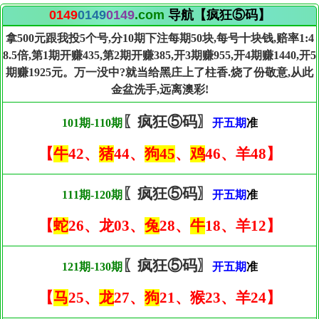
0149
0149
0149
.com
导航【疯狂⑤码】
拿500元跟我投5个号,分10期下注每期50块,每号十块钱,赔率1:4
8.5倍,第1期开赚435,第2期开赚385,开3期赚955,开4期赚1440,开5
期赚1925元。万一没中?就当给黑庄上了柱香.烧了份敬意,从此
金盆洗手,远离澳彩!
〖疯狂⑤码〗
101期-110期
开五期
准
【
牛
42、
猪
44、
狗45
、
鸡
46、羊48】
〖疯狂⑤码〗
111期-120期
开五期
准
【
蛇
26、龙03、
兔
28、
牛
18、羊12】
〖疯狂⑤码〗
121期-130期
开五期
准
【
马
25、
龙
27、
狗
21、猴23、羊24】