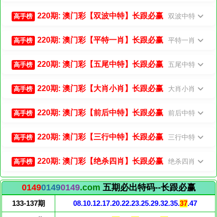
220期: 澳门彩【双波中特】长跟必赢
双波中特
高手榜
220期: 澳门彩【平特一肖】长跟必赢
平特一肖
高手榜
220期: 澳门彩【五尾中特】长跟必赢
五尾中特
高手榜
220期: 澳门彩【大肖小肖】长跟必赢
大肖小肖
高手榜
220期: 澳门彩【前后中特】长跟必赢
前后中特
高手榜
220期: 澳门彩【三行中特】长跟必赢
三行中特
高手榜
220期: 澳门彩【绝杀四肖】长跟必赢
绝杀四肖
高手榜
0149
0149
0149
.com
五期必出特码--长跟必赢
133-137期
08.10.12.17.20.22.23.25.29.32.35.
37
.47