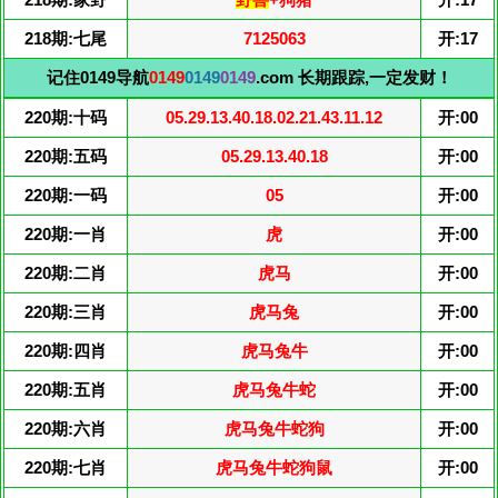
218期:家野
野兽
+狗猪
开:17
218期:七尾
7125063
开:17
记住0149导航
0149
0149
0149
.com 长期跟踪,一定发财！
220期:十码
05.29.13.40.18.02.21.43.11.12
开:00
220期:五码
05.29.13.40.18
开:00
220期:一码
05
开:00
220期:一肖
虎
开:00
220期:二肖
虎马
开:00
220期:三肖
虎马兔
开:00
220期:四肖
虎马兔牛
开:00
220期:五肖
虎马兔牛蛇
开:00
220期:六肖
虎马兔牛蛇狗
开:00
220期:七肖
虎马兔牛蛇狗鼠
开:00