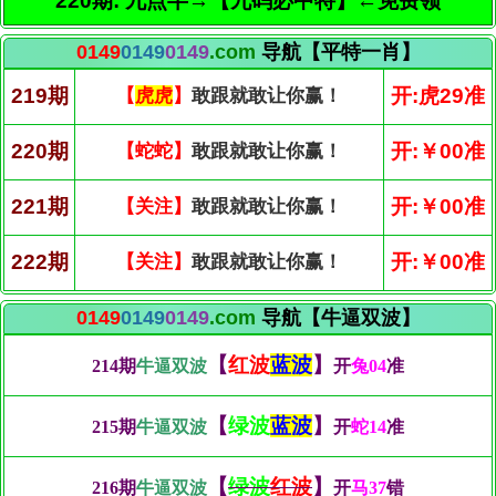
220期: 九点半→【九码必中特】←免费领
0149
0149
0149
.com
导航【平特一肖】
219期
开:虎29准
【
虎虎
】
敢跟就敢让你赢！
220期
开:￥00准
【蛇蛇】
敢跟就敢让你赢！
221期
开:￥00准
【关注】
敢跟就敢让你赢！
222期
开:￥00准
【关注】
敢跟就敢让你赢！
0149
0149
0149
.com
导航【牛逼双波】
【
红波
蓝波
】
214期
牛逼双波
开
兔04
准
【
绿波
蓝波
】
215期
牛逼双波
开
蛇14
准
【
绿波
红波
】
216期
牛逼双波
开
马37
错